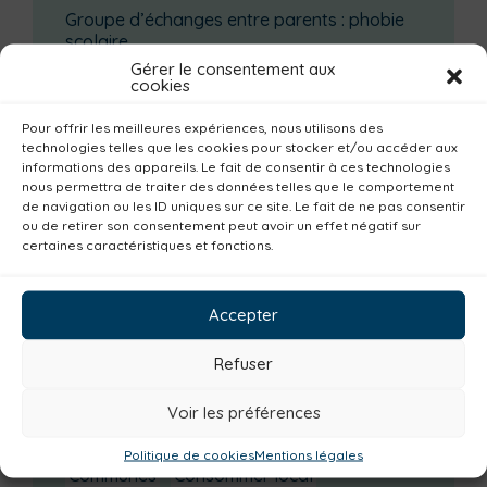
Groupe d’échanges entre parents : phobie
scolaire
Gérer le consentement aux
Ateliers sur la périnatalité
cookies
La saison culturelle 2026-2027 est lancée !
Pour offrir les meilleures expériences, nous utilisons des
Changements d’horaires activités jeunes
technologies telles que les cookies pour stocker et/ou accéder aux
informations des appareils. Le fait de consentir à ces technologies
Enquête publique
nous permettra de traiter des données telles que le comportement
de navigation ou les ID uniques sur ce site. Le fait de ne pas consentir
Catégories actualités / agenda
ou de retirer son consentement peut avoir un effet négatif sur
certaines caractéristiques et fonctions.
Familles
Institutionnel
Culture
Non classé
Solidarité
Tourisme
Accepter
Centre aquatique
Environnement
Refuser
Mobilité
Petite enfance
Santé
Plan climat
Alimentation
Habitat
Voir les préférences
Economie
Jeunesse
Sport
Emploi
Politique de cookies
Mentions légales
Communes
Consommer local