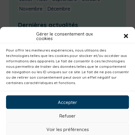
Novembre
Décembre
Dernières actualités
Gérer le consentement aux
Groupe d’échanges entre parents : phobie
cookies
scolaire
Ateliers sur la périnatalité
Pour offrir les meilleures expériences, nous utilisons des
technologies telles que les cookies pour stocker et/ou accéder aux
La saison culturelle 2026-2027 est lancée !
informations des appareils. Le fait de consentir à ces technologies
nous permettra de traiter des données telles que le comportement
Changements d’horaires activités jeunes
de navigation ou les ID uniques sur ce site. Le fait de ne pas consentir
Enquête publique
ou de retirer son consentement peut avoir un effet négatif sur
certaines caractéristiques et fonctions.
Catégories actualités / agenda
Accepter
Non classé
Solidarité
Tourisme
Centre aquatique
Environnement
Refuser
Mobilité
Petite enfance
Santé
Voir les préférences
Plan climat
Alimentation
Habitat