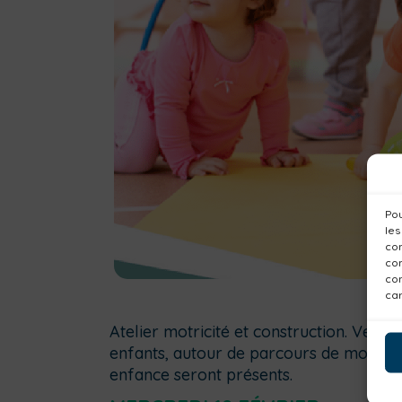
Pou
les
con
com
con
car
Atelier motricité et construction. Ven
enfants, autour de parcours de motricit
enfance seront présents.