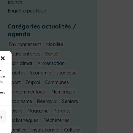
jeunes
Enquête publique
Catégories actualités /
agenda
Environnement
Mobilité
Petite enfance
Santé
Plan climat
Alimentation
ue
Habitat
Economie
Jeunesse
 de
 le
Sport
Emploi
Communes
Consommer local
Numérique
nes
Urbanisme
Réemploi
Seniors
Loisirs
Magazine
Parents
es
Bibliothèques
Déchèteries
Familles
Institutionnel
Culture