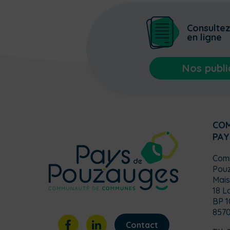
Consulte
en ligne
Nos publi
CO
PAY
Com
Pou
Mais
18 L
BP 1
857
Contact