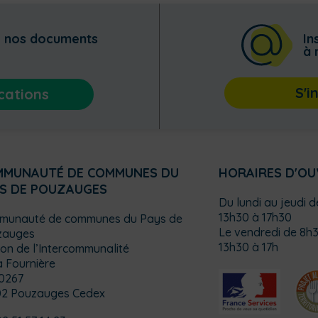
z nos documents
In
à 
S'i
cations
MMUNAUTÉ DE COMMUNES DU
HORAIRES D'O
S DE POUZAUGES
Du lundi au jeudi 
13h30 à 17h30
munauté de communes du Pays de
Le vendredi de 8h3
zauges
13h30 à 17h
on de l’Intercommunalité
a Fournière
0267
02 Pouzauges Cedex