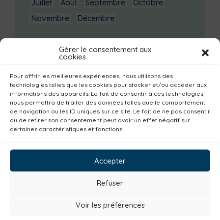
Juillet
Août
Septembre
Octobre
Novembre
Décembre
Dernières actualités
Gérer le consentement aux
cookies
Groupe d’échanges entre parents : phobie
scolaire
Pour offrir les meilleures expériences, nous utilisons des
Ateliers sur la périnatalité
technologies telles que les cookies pour stocker et/ou accéder aux
informations des appareils. Le fait de consentir à ces technologies
La saison culturelle 2026-2027 est lancée !
nous permettra de traiter des données telles que le comportement
de navigation ou les ID uniques sur ce site. Le fait de ne pas consentir
Changements d’horaires activités jeunes
ou de retirer son consentement peut avoir un effet négatif sur
Enquête publique
certaines caractéristiques et fonctions.
Catégories actualités / agenda
Accepter
Environnement
Mobilité
Petite enfance
Refuser
Santé
Plan climat
Alimentation
Habitat
Economie
Jeunesse
Sport
Voir les préférences
Emploi
Communes
Consommer local