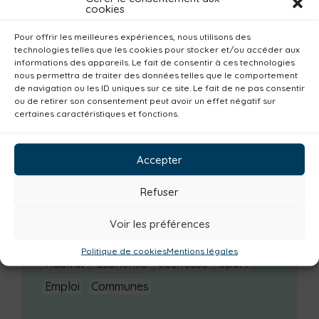
cookies
Enquête publique
Pour offrir les meilleures expériences, nous utilisons des
technologies telles que les cookies pour stocker et/ou accéder aux
Catégories actualités / agenda
informations des appareils. Le fait de consentir à ces technologies
nous permettra de traiter des données telles que le comportement
Consommer local
Numérique
de navigation ou les ID uniques sur ce site. Le fait de ne pas consentir
ou de retirer son consentement peut avoir un effet négatif sur
Urbanisme
Réemploi
Seniors
Loisirs
certaines caractéristiques et fonctions.
Magazine
Parents
Bibliothèques
Déchèteries
Familles
Institutionnel
Accepter
Culture
Non classé
Solidarité
Refuser
Tourisme
Centre aquatique
Environnement
Mobilité
Petite enfance
Voir les préférences
Santé
Plan climat
Alimentation
Politique de cookies
Mentions légales
Habitat
Economie
Jeunesse
Sport
Emploi
Communes