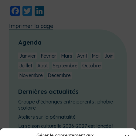
Facebook
Twitter
LinkedIn
Imprimer la page
Agenda
Janvier
Février
Mars
Avril
Mai
Juin
Juillet
Août
Septembre
Octobre
Novembre
Décembre
Dernières actualités
Groupe d’échanges entre parents : phobie
scolaire
Ateliers sur la périnatalité
La saison culturelle 2026-2027 est lancée !
Changements d’horaires activités jeunes
Gérer le consentement aux