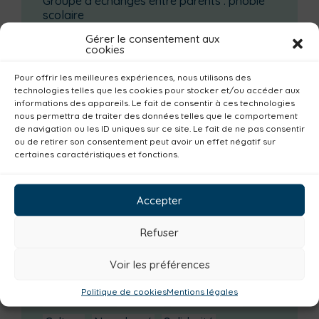
Groupe d’échanges entre parents : phobie
scolaire
Ateliers sur la périnatalité
Gérer le consentement aux
cookies
La saison culturelle 2026-2027 est lancée !
Pour offrir les meilleures expériences, nous utilisons des
Changements d’horaires activités jeunes
technologies telles que les cookies pour stocker et/ou accéder aux
Enquête publique
informations des appareils. Le fait de consentir à ces technologies
nous permettra de traiter des données telles que le comportement
de navigation ou les ID uniques sur ce site. Le fait de ne pas consentir
Catégories actualités / agenda
ou de retirer son consentement peut avoir un effet négatif sur
certaines caractéristiques et fonctions.
Petite enfance
Santé
Plan climat
Alimentation
Habitat
Economie
Accepter
Jeunesse
Sport
Emploi
Communes
Consommer local
Numérique
Refuser
Urbanisme
Réemploi
Seniors
Loisirs
Voir les préférences
Magazine
Parents
Bibliothèques
Politique de cookies
Mentions légales
Déchèteries
Familles
Institutionnel