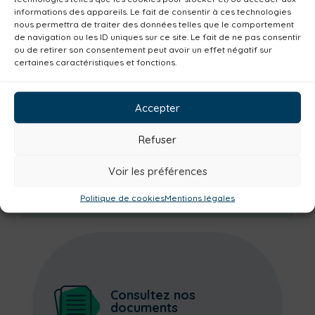
Centre aquatique
Environnement
informations des appareils. Le fait de consentir à ces technologies
Mobilité
Petite enfance
Santé
nous permettra de traiter des données telles que le comportement
de navigation ou les ID uniques sur ce site. Le fait de ne pas consentir
Plan climat
Alimentation
Habitat
ou de retirer son consentement peut avoir un effet négatif sur
certaines caractéristiques et fonctions.
Economie
Jeunesse
Sport
Emploi
Communes
Consommer local
Accepter
Numérique
Urbanisme
Réemploi
Seniors
Loisirs
Magazine
Parents
Refuser
Bibliothèques
Déchèteries
Familles
Voir les préférences
Institutionnel
Culture
Politique de cookies
Mentions légales
Consultez nos
documents