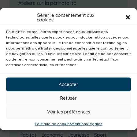
Ateliers sur la périnatalité
La saison culturelle 2026-2027 est lancée !
Gérer le consentement aux
cookies
Changements d’horaires activités jeunes
Enquête publique
Pour offrir les meilleures expériences, nous utilisons des
technologies telles que les cookies pour stocker et/ou accéder aux
Escal’Ados
informations des appareils. Le fait de consentir à ces technologies
nous permettra de traiter des données telles que le comportement
de navigation ou les ID uniques sur ce site. Le fait de ne pas consentir
Catégories actualités / agenda
ou de retirer son consentement peut avoir un effet négatif sur
certaines caractéristiques et fonctions.
Urbanisme
Réemploi
Seniors
Loisirs
Magazine
Parents
Bibliothèques
Accepter
Déchèteries
Familles
Institutionnel
Culture
Non classé
Solidarité
Refuser
Tourisme
Centre aquatique
Voir les préférences
Environnement
Mobilité
Petite enfance
Politique de cookies
Mentions légales
Santé
Plan climat
Alimentation
Habitat
Economie
Jeunesse
Sport