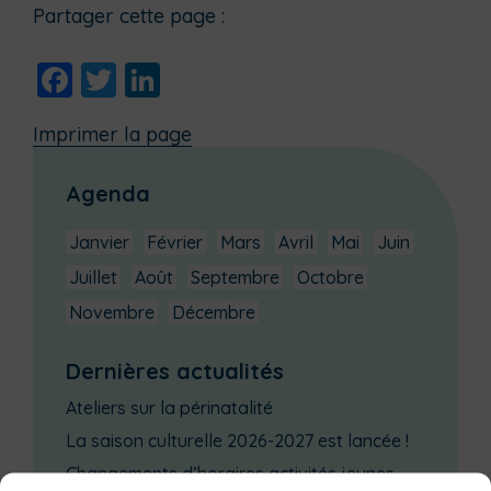
Partager cette page :
Facebook
Twitter
LinkedIn
Imprimer la page
Agenda
Janvier
Février
Mars
Avril
Mai
Juin
Juillet
Août
Septembre
Octobre
Novembre
Décembre
Dernières actualités
Ateliers sur la périnatalité
La saison culturelle 2026-2027 est lancée !
Changements d’horaires activités jeunes