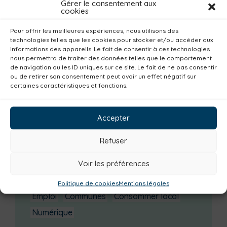
Gérer le consentement aux
Enquête publique
cookies
Escal’Ados
Pour offrir les meilleures expériences, nous utilisons des
technologies telles que les cookies pour stocker et/ou accéder aux
Catégories actualités / agenda
informations des appareils. Le fait de consentir à ces technologies
nous permettra de traiter des données telles que le comportement
Urbanisme
Réemploi
Seniors
Loisirs
de navigation ou les ID uniques sur ce site. Le fait de ne pas consentir
ou de retirer son consentement peut avoir un effet négatif sur
Magazine
Parents
Bibliothèques
certaines caractéristiques et fonctions.
Déchèteries
Familles
Institutionnel
Culture
Non classé
Solidarité
Accepter
Tourisme
Centre aquatique
Refuser
Environnement
Mobilité
Petite enfance
Voir les préférences
Santé
Plan climat
Alimentation
Habitat
Economie
Jeunesse
Sport
Politique de cookies
Mentions légales
Emploi
Communes
Consommer local
Numérique