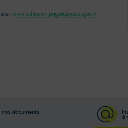
site :
www.echiquier-paysdepouzauges.fr
z nos documents
In
à 