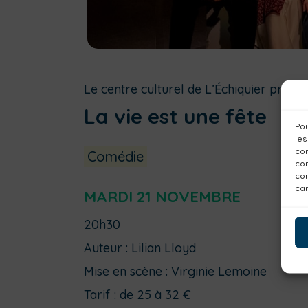
Le centre culturel de L’Échiquier présen
La vie est une fête
Pou
les
con
Comédie
com
con
car
MARDI 21 NOVEMBRE
20h30
Auteur : Lilian Lloyd
Mise en scène : Virginie Lemoine
Tarif : de 25 à 32 €