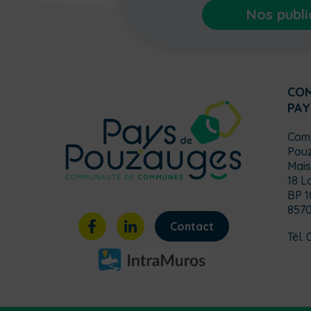
Nos publi
CO
PAY
Com
Pou
Mais
18 L
BP 1
857
Contact
Tél. 