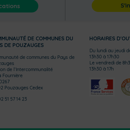
S'i
cations
MMUNAUTÉ DE COMMUNES DU
HORAIRES D'O
S DE POUZAUGES
Du lundi au jeudi 
13h30 à 17h30
munauté de communes du Pays de
Le vendredi de 8h3
zauges
13h30 à 17h
on de l’Intercommunalité
a Fournière
0267
02 Pouzauges Cedex
02 51 57 14 23