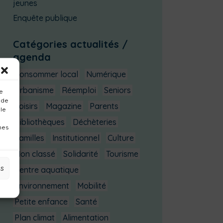
jeunes
Enquête publique
Catégories actualités /
agenda
Consommer local
Numérique
Urbanisme
Réemploi
Seniors
ue
 de
Loisirs
Magazine
Parents
 le
Bibliothèques
Déchèteries
nes
Familles
Institutionnel
Culture
Non classé
Solidarité
Tourisme
es
Centre aquatique
Environnement
Mobilité
Petite enfance
Santé
Plan climat
Alimentation