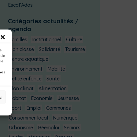
Escal’Ados
Catégories actualités /
agenda
Familles
Institutionnel
Culture
Non classé
Solidarité
Tourisme
ue
 de
Centre aquatique
 le
Environnement
Mobilité
nes
Petite enfance
Santé
Plan climat
Alimentation
es
Habitat
Economie
Jeunesse
Sport
Emploi
Communes
Consommer local
Numérique
Urbanisme
Réemploi
Seniors