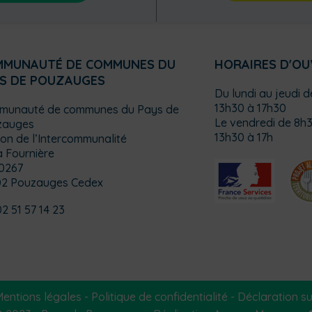
MMUNAUTÉ DE COMMUNES DU
HORAIRES D'O
S DE POUZAUGES
Du lundi au jeudi 
13h30 à 17h30
munauté de communes du Pays de
Le vendredi de 8h3
zauges
13h30 à 17h
on de l’Intercommunalité
a Fournière
0267
02 Pouzauges Cedex
02 51 57 14 23
entions légales
-
Politique de confidentialité
-
Déclaration sur