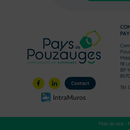
CO
PAY
Com
Pou
Mais
18 L
BP 1
857
Contact
Tél. 
Plan du site
-
M