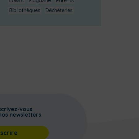
Loisirs
Magazine
Parents
Bibliothèques
Déchèteries
scrivez-vous
nos newsletters
nscrire