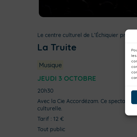
Le centre culturel de L’Échiquier présen
La Truite
Pou
les
con
Musique
com
con
JEUDI 3 OCTOBRE
car
20h30
Avec la Cie Accordézam. Ce spectacle s
culturelle.
Tarif : 12 €
Tout public