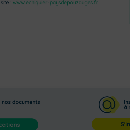
site :
www.echiquier-paysdepouzauges.fr
z nos documents
In
à 
S'i
cations