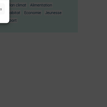
Plan climat
Alimentation
es
Habitat
Economie
Jeunesse
Sport