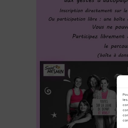
Pou
les
con
com
con
car