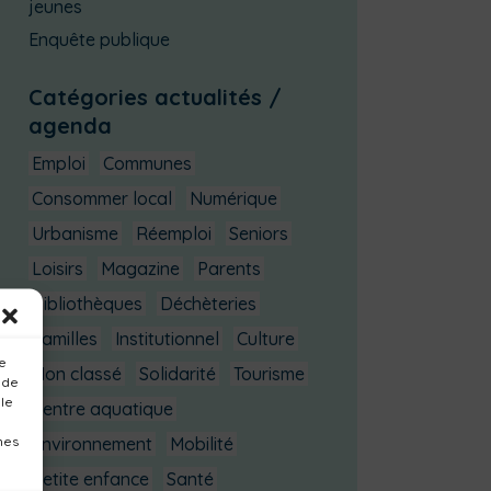
jeunes
Enquête publique
Catégories actualités /
agenda
Emploi
Communes
Consommer local
Numérique
Urbanisme
Réemploi
Seniors
Loisirs
Magazine
Parents
Bibliothèques
Déchèteries
Familles
Institutionnel
Culture
ue
Non classé
Solidarité
Tourisme
 de
 le
Centre aquatique
nes
Environnement
Mobilité
Petite enfance
Santé