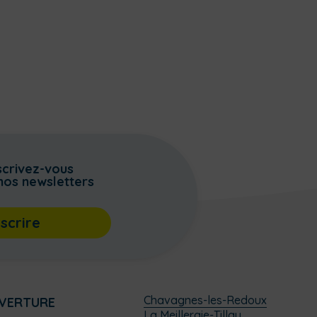
scrivez-vous
nos newsletters
nscrire
Chavagnes-les-Redoux
UVERTURE
La Meilleraie-Tillay