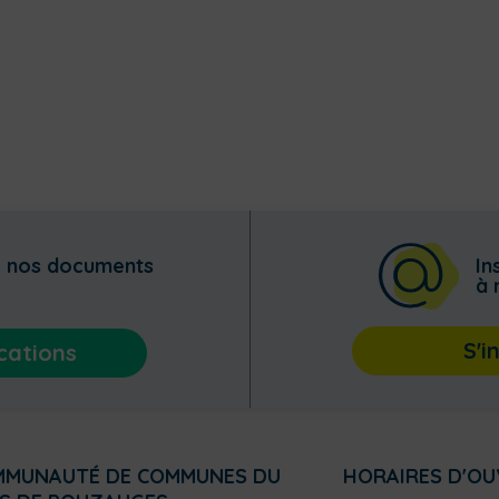
z nos documents
In
à 
S'i
cations
MMUNAUTÉ DE COMMUNES DU
HORAIRES D'O