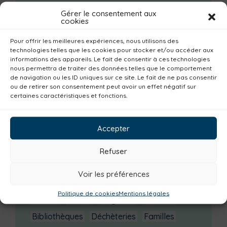
Changements d’horaires activités jeunes
Gérer le consentement aux
cookies
Enquête publique
Pour offrir les meilleures expériences, nous utilisons des
Escal’Ados
technologies telles que les cookies pour stocker et/ou accéder aux
informations des appareils. Le fait de consentir à ces technologies
Catégories actualités / agenda
nous permettra de traiter des données telles que le comportement
de navigation ou les ID uniques sur ce site. Le fait de ne pas consentir
Culture
Non classé
Solidarité
ou de retirer son consentement peut avoir un effet négatif sur
certaines caractéristiques et fonctions.
Tourisme
Centre aquatique
Environnement
Mobilité
Petite enfance
Accepter
Santé
Plan climat
Alimentation
Refuser
Habitat
Economie
Jeunesse
Sport
Emploi
Communes
Consommer local
Voir les préférences
Numérique
Urbanisme
Réemploi
Politique de cookies
Mentions légales
Seniors
Loisirs
Magazine
Parents
Bibliothèques
Déchèteries
Familles