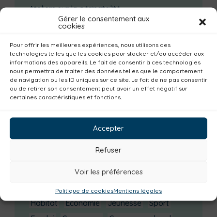
Ateliers sur la périnatalité
Gérer le consentement aux
La saison culturelle 2026-2027 est lancée !
cookies
Changements d’horaires activités jeunes
Pour offrir les meilleures expériences, nous utilisons des
Enquête publique
technologies telles que les cookies pour stocker et/ou accéder aux
informations des appareils. Le fait de consentir à ces technologies
nous permettra de traiter des données telles que le comportement
Catégories actualités / agenda
de navigation ou les ID uniques sur ce site. Le fait de ne pas consentir
ou de retirer son consentement peut avoir un effet négatif sur
Urbanisme
Réemploi
Seniors
Loisirs
certaines caractéristiques et fonctions.
Magazine
Parents
Bibliothèques
Déchèteries
Familles
Institutionnel
Accepter
Culture
Non classé
Solidarité
Refuser
Tourisme
Centre aquatique
Voir les préférences
Environnement
Mobilité
Petite enfance
Santé
Plan climat
Alimentation
Politique de cookies
Mentions légales
Habitat
Economie
Jeunesse
Sport