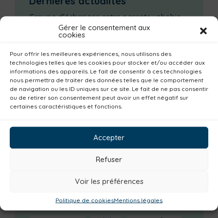
Dernières actualités
Groupe d’échanges entre parents : phobie
scolaire
Gérer le consentement aux
cookies
Ateliers sur la périnatalité
Pour offrir les meilleures expériences, nous utilisons des
La saison culturelle 2026-2027 est lancée !
technologies telles que les cookies pour stocker et/ou accéder aux
Changements d’horaires activités jeunes
informations des appareils. Le fait de consentir à ces technologies
nous permettra de traiter des données telles que le comportement
Enquête publique
de navigation ou les ID uniques sur ce site. Le fait de ne pas consentir
ou de retirer son consentement peut avoir un effet négatif sur
certaines caractéristiques et fonctions.
Catégories actualités / agenda
Emploi
Communes
Consommer local
Accepter
Numérique
Urbanisme
Réemploi
Seniors
Loisirs
Magazine
Parents
Refuser
Bibliothèques
Déchèteries
Familles
Voir les préférences
Institutionnel
Culture
Non classé
Politique de cookies
Mentions légales
Solidarité
Tourisme
Centre aquatique