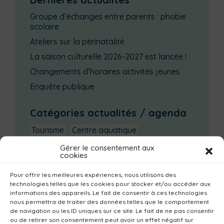
Groupe d’échanges entre parents : phobie
scolaire
Ateliers sur la périnatalité
La saison culturelle 2026-2027 est lancée !
Changements d’horaires activités jeunes
Enquête publique
Catégories actualités / agenda
Tourisme
Centre aquatique
Environnement
Mobilité
Petite enfance
Gérer le consentement aux
cookies
Santé
Plan climat
Alimentation
Pour offrir les meilleures expériences, nous utilisons des
Habitat
Economie
Jeunesse
Sport
technologies telles que les cookies pour stocker et/ou accéder aux
informations des appareils. Le fait de consentir à ces technologies
Emploi
Communes
Consommer local
nous permettra de traiter des données telles que le comportement
Numérique
Urbanisme
Réemploi
de navigation ou les ID uniques sur ce site. Le fait de ne pas consentir
ou de retirer son consentement peut avoir un effet négatif sur