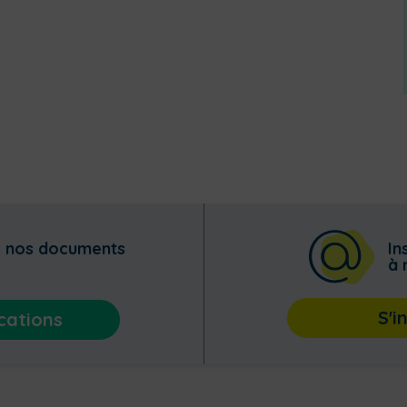
z nos documents
In
à 
S'i
cations