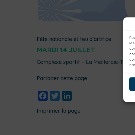
Pou
Fête nationale et feu d’artifice
les
MARDI 14 JUILLET
con
com
con
Complexe sportif – La Meilleraie-Tillay
car
Partager cette page :
Facebook
Twitter
LinkedIn
Imprimer la page