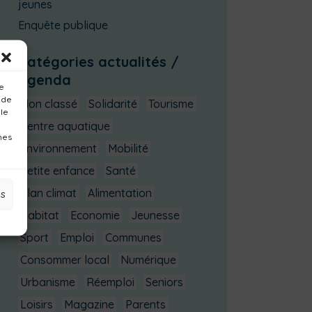
jeunes
Enquête publique
Catégories actualités /
agenda
ue
 de
Non classé
Solidarité
Tourisme
 le
Centre aquatique
nes
Environnement
Mobilité
Petite enfance
Santé
Plan climat
Alimentation
es
Habitat
Economie
Jeunesse
Sport
Emploi
Communes
Consommer local
Numérique
Urbanisme
Réemploi
Seniors
Loisirs
Magazine
Parents