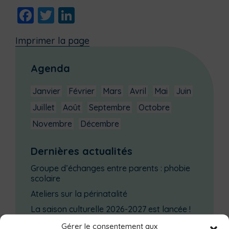
Facebook
Twitter
LinkedIn
Imprimer la page
Agenda
Janvier
Février
Mars
Avril
Mai
Juin
Juillet
Août
Septembre
Octobre
Novembre
Décembre
Dernières actualités
Groupe d’échanges entre parents : phobie
scolaire
Ateliers sur la périnatalité
La saison culturelle 2026-2027 est lancée !
Changements d’horaires activités jeunes
Gérer le consentement aux