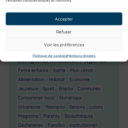
certaines caractéristiques et fonctions.
Groupe d’échanges entre parents : phobie
scolaire
Accepter
Ateliers sur la périnatalité
La saison culturelle 2026-2027 est lancée !
Refuser
Changements d’horaires activités jeunes
Voir les préférences
Enquête publique
Politique de cookies
Mentions légales
Catégories actualités / agenda
Petite enfance
Santé
Plan climat
Alimentation
Habitat
Economie
Jeunesse
Sport
Emploi
Communes
Consommer local
Numérique
Urbanisme
Réemploi
Seniors
Loisirs
Magazine
Parents
Bibliothèques
Déchèteries
Familles
Institutionnel