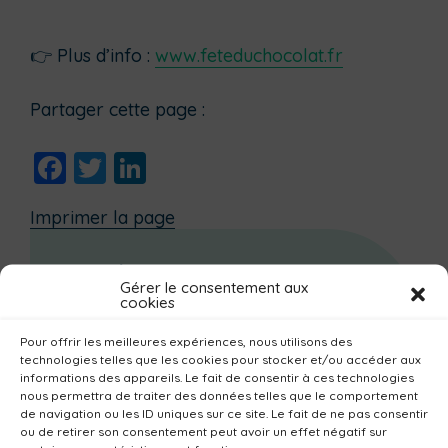
👉 Plus d’info :
www.feteduchocolat.fr
Partager cette page :
Facebook
Twitter
LinkedIn
Imprimer la page
Agenda
Gérer le consentement aux
cookies
Janvier
Février
Mars
Avril
Mai
Juin
Pour offrir les meilleures expériences, nous utilisons des
Juillet
Août
Septembre
Octobre
technologies telles que les cookies pour stocker et/ou accéder aux
informations des appareils. Le fait de consentir à ces technologies
Novembre
Décembre
nous permettra de traiter des données telles que le comportement
de navigation ou les ID uniques sur ce site. Le fait de ne pas consentir
Dernières actualités
ou de retirer son consentement peut avoir un effet négatif sur