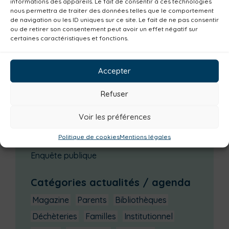
informations des appareils. Le fait de consentir à ces technologies
Janvier
Février
Mars
Avril
Mai
Juin
nous permettra de traiter des données telles que le comportement
de navigation ou les ID uniques sur ce site. Le fait de ne pas consentir
Juillet
Août
Septembre
Octobre
ou de retirer son consentement peut avoir un effet négatif sur
certaines caractéristiques et fonctions.
Novembre
Décembre
Dernières actualités
Accepter
Groupe d’échanges entre parents : phobie
Refuser
scolaire
Ateliers sur la périnatalité
Voir les préférences
La saison culturelle 2026-2027 est lancée !
Politique de cookies
Mentions légales
Changements d’horaires activités jeunes
Enquête publique
Catégories actualités / agenda
Magazine
Parents
Bibliothèques
Déchèteries
Familles
Institutionnel