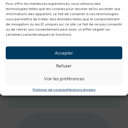
Pour offrir les meilleures expériences, nous utilisons des
Catégories actualités / agenda
technologies telles que les cookies pour stocker et/ou accéder aux
informations des appareils. Le fait de consentir à ces technologies
Environnement
Mobilité
Petite enfance
nous permettra de traiter des données telles que le comportement
de navigation ou les ID uniques sur ce site. Le fait de ne pas consentir
Santé
Plan climat
Alimentation
ou de retirer son consentement peut avoir un effet négatif sur
certaines caractéristiques et fonctions.
Habitat
Economie
Jeunesse
Sport
Emploi
Communes
Consommer local
Accepter
Numérique
Urbanisme
Réemploi
Seniors
Loisirs
Magazine
Parents
Refuser
Bibliothèques
Déchèteries
Familles
Voir les préférences
Institutionnel
Culture
Non classé
Politique de cookies
Mentions légales
Solidarité
Tourisme
Centre aquatique