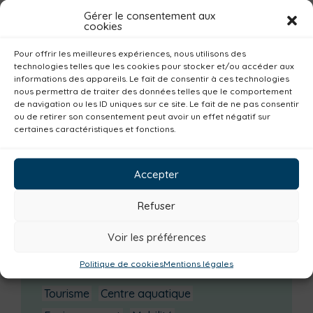
La saison culturelle 2026-2027 est lancée !
Gérer le consentement aux
cookies
Changements d’horaires activités jeunes
Enquête publique
Pour offrir les meilleures expériences, nous utilisons des
technologies telles que les cookies pour stocker et/ou accéder aux
informations des appareils. Le fait de consentir à ces technologies
Catégories actualités / agenda
nous permettra de traiter des données telles que le comportement
de navigation ou les ID uniques sur ce site. Le fait de ne pas consentir
Petite enfance
Santé
Plan climat
ou de retirer son consentement peut avoir un effet négatif sur
certaines caractéristiques et fonctions.
Alimentation
Habitat
Economie
Jeunesse
Sport
Emploi
Communes
Accepter
Consommer local
Numérique
Urbanisme
Réemploi
Seniors
Loisirs
Refuser
Magazine
Parents
Bibliothèques
Voir les préférences
Déchèteries
Familles
Institutionnel
Politique de cookies
Mentions légales
Culture
Non classé
Solidarité
Tourisme
Centre aquatique