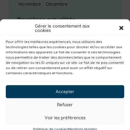
Novembre
Décembre
Dernières actualités
Gérer le consentement aux
Groupe d’échanges entre parents : phobie
cookies
scolaire
Pour offrir les meilleures expériences, nous utilisons des
Ateliers sur la périnatalité
technologies telles que les cookies pour stocker et/ou accéder aux
informations des appareils. Le fait de consentir à ces technologies
La saison culturelle 2026-2027 est lancée !
nous permettra de traiter des données telles que le comportement
Changements d’horaires activités jeunes
de navigation ou les ID uniques sur ce site. Le fait de ne pas consentir
ou de retirer son consentement peut avoir un effet négatif sur
Enquête publique
certaines caractéristiques et fonctions.
Catégories actualités / agenda
Accepter
Emploi
Communes
Consommer local
Numérique
Urbanisme
Réemploi
Refuser
Seniors
Loisirs
Magazine
Parents
Voir les préférences
Bibliothèques
Déchèteries
Familles
Politique de cookies
Mentions légales