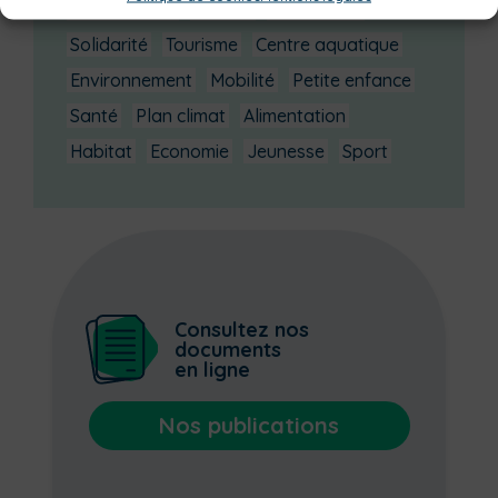
Institutionnel
Culture
Non classé
Solidarité
Tourisme
Centre aquatique
Environnement
Mobilité
Petite enfance
Santé
Plan climat
Alimentation
Habitat
Economie
Jeunesse
Sport
Consultez nos
documents
en ligne
Nos publications