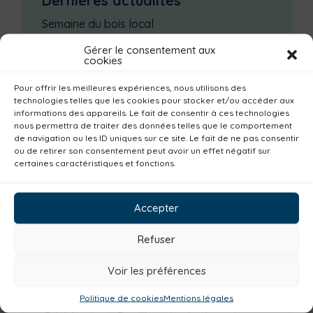
Dernières actualités
Semaine du bois local
Les rendez-vous prévention séniors
Gérer le consentement aux
cookies
Groupe d’échanges entre parents : phobie
scolaire
Pour offrir les meilleures expériences, nous utilisons des
Ateliers sur la périnatalité
technologies telles que les cookies pour stocker et/ou accéder aux
informations des appareils. Le fait de consentir à ces technologies
La saison culturelle 2026-2027 est lancée !
nous permettra de traiter des données telles que le comportement
de navigation ou les ID uniques sur ce site. Le fait de ne pas consentir
ou de retirer son consentement peut avoir un effet négatif sur
Catégories actualités / agenda
certaines caractéristiques et fonctions.
Petite enfance
Santé
Plan climat
Alimentation
Habitat
Economie
Accepter
Jeunesse
Sport
Emploi
Communes
Refuser
Consommer local
Numérique
Voir les préférences
Urbanisme
Réemploi
Seniors
Loisirs
Magazine
Parents
Bibliothèques
Politique de cookies
Mentions légales