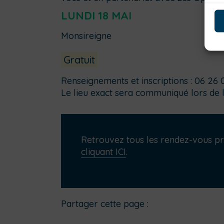
LUNDI 18 MAI
Monsireigne
Gratuit
Renseignements et inscriptions : 06 26 0
Le lieu exact sera communiqué lors de l’
Retrouvez tous les rendez-vous pr
cliquant ICI
.
Partager cette page :