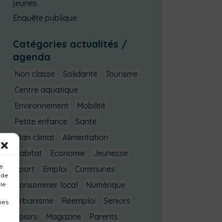
jeunes
Enquête publique
Catégories actualités /
agenda
Non classé
Solidarité
Tourisme
Centre aquatique
Environnement
Mobilité
Petite enfance
Santé
Plan climat
Alimentation
Habitat
Economie
Jeunesse
ue
Sport
Emploi
Communes
 de
Consommer local
Numérique
 le
Urbanisme
Réemploi
Seniors
nes
Loisirs
Magazine
Parents