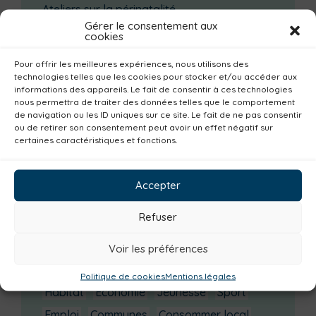
Ateliers sur la périnatalité
Gérer le consentement aux
La saison culturelle 2026-2027 est lancée !
cookies
Changements d’horaires activités jeunes
Pour offrir les meilleures expériences, nous utilisons des
Enquête publique
technologies telles que les cookies pour stocker et/ou accéder aux
informations des appareils. Le fait de consentir à ces technologies
nous permettra de traiter des données telles que le comportement
Catégories actualités / agenda
de navigation ou les ID uniques sur ce site. Le fait de ne pas consentir
ou de retirer son consentement peut avoir un effet négatif sur
Urbanisme
Réemploi
Seniors
Loisirs
certaines caractéristiques et fonctions.
Magazine
Parents
Bibliothèques
Déchèteries
Familles
Institutionnel
Accepter
Culture
Non classé
Solidarité
Refuser
Tourisme
Centre aquatique
Environnement
Mobilité
Petite enfance
Voir les préférences
Santé
Plan climat
Alimentation
Politique de cookies
Mentions légales
Habitat
Economie
Jeunesse
Sport
Emploi
Communes
Consommer local