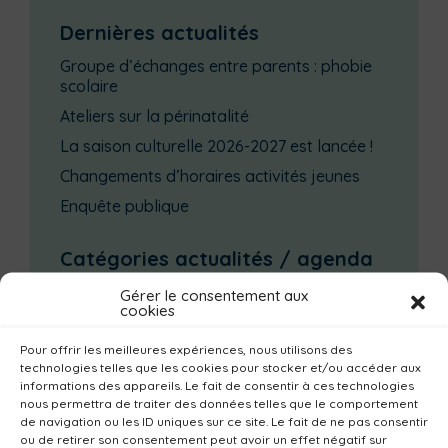
Dernières actualités
Groupe d’échanges entre parents : phobie
scolaire
Ateliers sur la périnatalité
La saison culturelle 2026-2027 est lancée !
Changements d’horaires activités jeunes
Enquête publique
Catégories actualités / agenda
Emploi
Communes
Consommer local
Gérer le consentement aux
cookies
Numérique
Urbanisme
Réemploi
Pour offrir les meilleures expériences, nous utilisons des
Seniors
Loisirs
Magazine
Parents
technologies telles que les cookies pour stocker et/ou accéder aux
informations des appareils. Le fait de consentir à ces technologies
Bibliothèques
Déchèteries
Familles
nous permettra de traiter des données telles que le comportement
Institutionnel
Culture
Non classé
de navigation ou les ID uniques sur ce site. Le fait de ne pas consentir
ou de retirer son consentement peut avoir un effet négatif sur