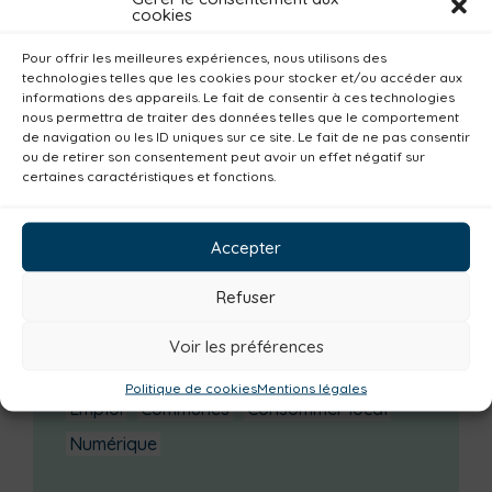
cookies
Enquête publique
Pour offrir les meilleures expériences, nous utilisons des
technologies telles que les cookies pour stocker et/ou accéder aux
Catégories actualités / agenda
informations des appareils. Le fait de consentir à ces technologies
nous permettra de traiter des données telles que le comportement
Urbanisme
Réemploi
Seniors
Loisirs
de navigation ou les ID uniques sur ce site. Le fait de ne pas consentir
ou de retirer son consentement peut avoir un effet négatif sur
Magazine
Parents
Bibliothèques
certaines caractéristiques et fonctions.
Déchèteries
Familles
Institutionnel
Culture
Non classé
Solidarité
Accepter
Tourisme
Centre aquatique
Refuser
Environnement
Mobilité
Petite enfance
Santé
Plan climat
Alimentation
Voir les préférences
Habitat
Economie
Jeunesse
Sport
Politique de cookies
Mentions légales
Emploi
Communes
Consommer local
Numérique