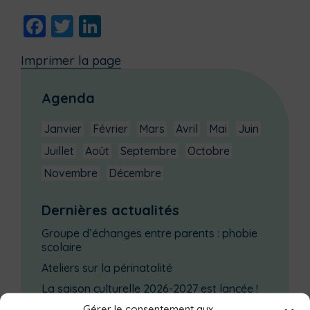
Facebook
Twitter
LinkedIn
Imprimer la page
Agenda
Janvier
Février
Mars
Avril
Mai
Juin
Juillet
Août
Septembre
Octobre
Novembre
Décembre
Dernières actualités
Groupe d’échanges entre parents : phobie
scolaire
Ateliers sur la périnatalité
La saison culturelle 2026-2027 est lancée !
Gérer le consentement aux
Changements d’horaires activités jeunes