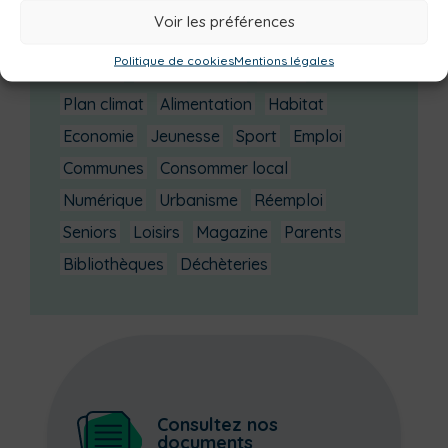
Non classé
Solidarité
Tourisme
Voir les préférences
Centre aquatique
Environnement
Politique de cookies
Mentions légales
Mobilité
Petite enfance
Santé
Plan climat
Alimentation
Habitat
Economie
Jeunesse
Sport
Emploi
Communes
Consommer local
Numérique
Urbanisme
Réemploi
Seniors
Loisirs
Magazine
Parents
Bibliothèques
Déchèteries
Consultez nos
documents