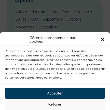
Agenda
Janvier
Février
Mars
Avril
Mai
Juin
Juillet
Août
Septembre
Octobre
Novembre
Décembre
Gérer le consentement aux
Dernières actualités
cookies
Groupe d’échanges entre parents : phobie
Pour offrir les meilleures expériences, nous utilisons des
scolaire
technologies telles que les cookies pour stocker et/ou accéder aux
informations des appareils. Le fait de consentir à ces technologies
Ateliers sur la périnatalité
nous permettra de traiter des données telles que le comportement
La saison culturelle 2026-2027 est lancée !
de navigation ou les ID uniques sur ce site. Le fait de ne pas consentir
ou de retirer son consentement peut avoir un effet négatif sur
Changements d’horaires activités jeunes
certaines caractéristiques et fonctions.
Enquête publique
Accepter
Catégories actualités / agenda
Familles
Institutionnel
Culture
Refuser