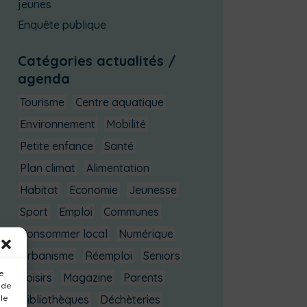
jeunes
Enquête publique
Catégories actualités /
agenda
Tourisme
Centre aquatique
Environnement
Mobilité
Petite enfance
Santé
Plan climat
Alimentation
Habitat
Economie
Jeunesse
Sport
Emploi
Communes
Consommer local
Numérique
Urbanisme
Réemploi
Seniors
ue
Loisirs
Magazine
Parents
 de
 le
Bibliothèques
Déchèteries