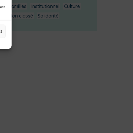
Familles
Institutionnel
Culture
nes
Non classé
Solidarité
es