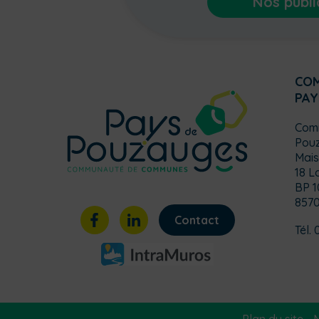
Nos publi
CO
PAY
Com
Pou
Mais
18 L
BP 1
857
Contact
Tél. 
Plan du site
-
M