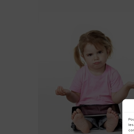
Pou
les
con