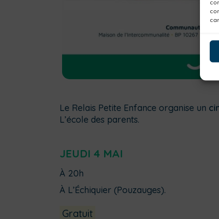
com
con
car
Le Relais Petite Enfance organise un
ci
L’école des parents.
JEUDI 4 MAI
À 20h
À L’Échiquier (Pouzauges).
Gratuit