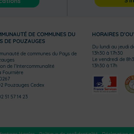
S'i
cations
MMUNAUTÉ DE COMMUNES DU
HORAIRES D'O
S DE POUZAUGES
Du lundi au jeudi 
13h30 à 17h30
munauté de communes du Pays de
Le vendredi de 8h3
zauges
13h30 à 17h
on de l’Intercommunalité
a Fournière
0267
02 Pouzauges Cedex
02 51 57 14 23
entions légales
-
Politique de confidentialité
-
Déclaration sur