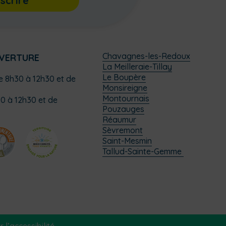
nscrire
Chavagnes-les-Redoux
UVERTURE
La Meilleraie-Tillay
Le Boupère
de 8h30 à 12h30 et de
Monsireigne
Montournais
0 à 12h30 et de
Pouzauges
Réaumur
Sèvremont
Saint-Mesmin
Tallud-Sainte-Gemme
 l’accessibilité