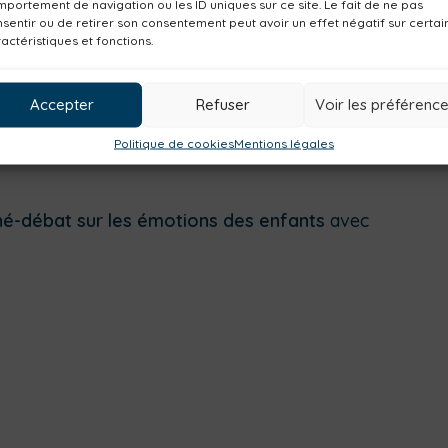
portement de navigation ou les ID uniques sur ce site. Le fait de ne pas
sentir ou de retirer son consentement peut avoir un effet négatif sur certai
actéristiques et fonctions.
Accepter
Refuser
Voir les préférenc
Politique de cookies
Mentions légales
né-débat sur les émotions des enfants
avec