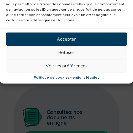
nous permettra de traiter des données telles que le comportement
Culture
Non classé
Solidarité
de navigation ou les ID uniques sur ce site. Le fait de ne pas consentir
ou de retirer son consentement peut avoir un effet négatif sur
Tourisme
Centre aquatique
certaines caractéristiques et fonctions.
Environnement
Mobilité
Petite enfance
Santé
Plan climat
Alimentation
Accepter
Habitat
Economie
Jeunesse
Sport
Refuser
Emploi
Communes
Consommer local
Numérique
Voir les préférences
Politique de cookies
Mentions légales
Consultez nos
documents
en ligne