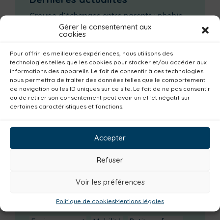
Groupe d’échanges entre parents : phobie
scolaire
Gérer le consentement aux
cookies
Ateliers sur la périnatalité
Pour offrir les meilleures expériences, nous utilisons des
La saison culturelle 2026-2027 est lancée !
technologies telles que les cookies pour stocker et/ou accéder aux
Changements d’horaires activités jeunes
informations des appareils. Le fait de consentir à ces technologies
nous permettra de traiter des données telles que le comportement
Enquête publique
de navigation ou les ID uniques sur ce site. Le fait de ne pas consentir
ou de retirer son consentement peut avoir un effet négatif sur
certaines caractéristiques et fonctions.
Catégories actualités / agenda
Emploi
Communes
Consommer local
Accepter
Numérique
Urbanisme
Réemploi
Seniors
Loisirs
Magazine
Parents
Refuser
Bibliothèques
Déchèteries
Familles
Voir les préférences
Institutionnel
Culture
Non classé
Politique de cookies
Mentions légales
Solidarité
Tourisme
Centre aquatique