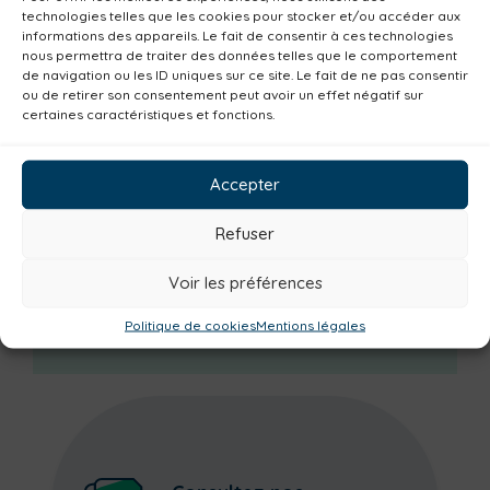
Urbanisme
Réemploi
Seniors
Loisirs
technologies telles que les cookies pour stocker et/ou accéder aux
informations des appareils. Le fait de consentir à ces technologies
Magazine
Parents
Bibliothèques
nous permettra de traiter des données telles que le comportement
Déchèteries
Familles
Institutionnel
de navigation ou les ID uniques sur ce site. Le fait de ne pas consentir
ou de retirer son consentement peut avoir un effet négatif sur
Culture
Non classé
Solidarité
certaines caractéristiques et fonctions.
Tourisme
Centre aquatique
Environnement
Mobilité
Petite enfance
Accepter
Santé
Plan climat
Alimentation
Refuser
Habitat
Economie
Jeunesse
Sport
Emploi
Communes
Voir les préférences
Consommer local
Numérique
Politique de cookies
Mentions légales