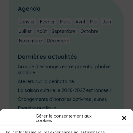
Agenda
Janvier
Février
Mars
Avril
Mai
Juin
Juillet
Août
Septembre
Octobre
Novembre
Décembre
Dernières actualités
Groupe d’échanges entre parents : phobie
scolaire
Ateliers sur la périnatalité
La saison culturelle 2026-2027 est lancée !
Changements d’horaires activités jeunes
Enquête publique
Gérer le consentement aux
cookies
Catégories actualités / agenda
Pour offrir les meilleures expériences, nous utilisons des