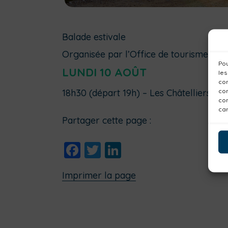
Balade estivale
Organisée par l’Office de tourisme et l
Pou
LUNDI 10 AOÛT
les
con
com
18h30 (départ 19h) – Les Châtelliers-
con
car
Partager cette page :
Facebook
Twitter
LinkedIn
Imprimer la page