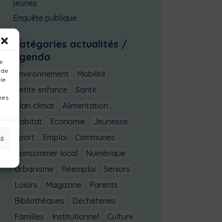
jeunes
Enquête publique
Catégories actualités /
agenda
ue
 de
Environnement
Mobilité
 le
Petite enfance
Santé
nes
Plan climat
Alimentation
Habitat
Economie
Jeunesse
Sport
Emploi
Communes
es
Consommer local
Numérique
Urbanisme
Réemploi
Seniors
Loisirs
Magazine
Parents
Bibliothèques
Déchèteries
Familles
Institutionnel
Culture