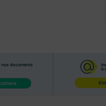
z nos documents
In
à 
S'i
cations