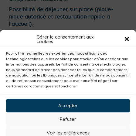
Possibilité de déjeuner sur place (pique-
nique autorisé et restauration rapide à
l’accueil).
Gérer le consentement aux
cookies
Crédit photo: @Armutan Simon Garnier Ville
de Megève
Pour offrir les meilleures expériences, nous utilisons des
technologies telles que les cookies pour stocker et/ou accéder aux
informations des appareils. Le fait de consentir à ces technologies
Partager cette page :
nous permettra de traiter des données telles que le comportement
de navigation ou les ID uniques sur ce site. Le fait de ne pas consentir
ou de retirer son consentement peut avoir un effet négatif sur
Facebook
Twitter
LinkedIn
certaines caractéristiques et fonctions.
Imprimer la page
Accepter
Agenda
Refuser
Janvier
Février
Mars
Avril
Mai
Juin
Voir les préférences