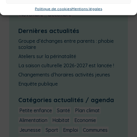
Juillet
Août
Septembre
Octobre
Politique de cookies
Mentions légales
Novembre
Décembre
Dernières actualités
Groupe d’échanges entre parents : phobie
scolaire
Ateliers sur la périnatalité
La saison culturelle 2026-2027 est lancée !
Changements d’horaires activités jeunes
Enquête publique
Catégories actualités / agenda
Petite enfance
Santé
Plan climat
Alimentation
Habitat
Economie
Jeunesse
Sport
Emploi
Communes