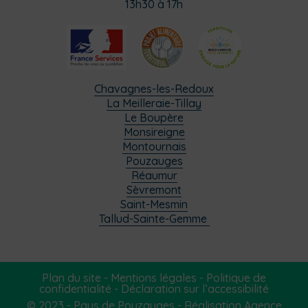
13h30 à 17h
Chavagnes-les-Redoux
La Meilleraie-Tillay
Le Boupère
Monsireigne
Montournais
Pouzauges
Réaumur
Sèvremont
Saint-Mesmin
Tallud-Sainte-Gemme
Plan du site
-
Mentions légales
-
Politique de
confidentialité
-
Déclaration sur l’accessibilité
© 2023 - Pays de Pouzauges -
Réalisation Agence