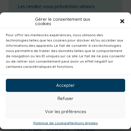
Les rendez-vous prévention séniors
Groupe d’échanges entre parents : phobie
Gérer le consentement aux
scolaire
cookies
Ateliers sur la périnatalité
Pour offrir les meilleures expériences, nous utilisons des
La saison culturelle 2026-2027 est lancée !
technologies telles que les cookies pour stocker et/ou accéder aux
informations des appareils. Le fait de consentir à ces technologies
Changements d’horaires activités jeunes
nous permettra de traiter des données telles que le comportement
de navigation ou les ID uniques sur ce site. Le fait de ne pas consentir
ou de retirer son consentement peut avoir un effet négatif sur
Catégories actualités / agenda
certaines caractéristiques et fonctions.
Culture
Non classé
Solidarité
Tourisme
Centre aquatique
Accepter
Environnement
Mobilité
Petite enfance
Refuser
Santé
Plan climat
Alimentation
Habitat
Economie
Jeunesse
Sport
Voir les préférences
Emploi
Communes
Consommer local
Politique de cookies
Mentions légales
Numérique
Urbanisme
Réemploi