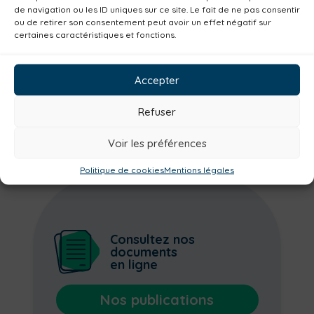
de navigation ou les ID uniques sur ce site. Le fait de ne pas consentir
Plan climat
Alimentation
Habitat
ou de retirer son consentement peut avoir un effet négatif sur
certaines caractéristiques et fonctions.
Economie
Jeunesse
Sport
Emploi
Communes
Consommer local
Accepter
Numérique
Urbanisme
Réemploi
Seniors
Loisirs
Magazine
Parents
Refuser
Bibliothèques
Déchèteries
Voir les préférences
Politique de cookies
Mentions légales
Consultez nos
documents
en ligne
Nos publications