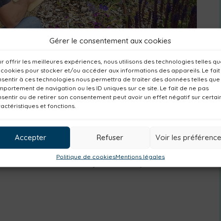
Gérer le consentement aux cookies
r offrir les meilleures expériences, nous utilisons des technologies telles q
 cookies pour stocker et/ou accéder aux informations des appareils. Le fait
sentir à ces technologies nous permettra de traiter des données telles que
portement de navigation ou les ID uniques sur ce site. Le fait de ne pas
ose un atelier de terrain avec Benoît Perrotin,
sentir ou de retirer son consentement peut avoir un effet négatif sur certai
actéristiques et fonctions.
u dessin d’oiseaux sur le terrain. L’atelier est
e la technique, puis initiation au croquis
Accepter
Refuser
Voir les préférenc
Politique de cookies
Mentions légales
 à 12h les dimanches 4 juin et 17 septembre.