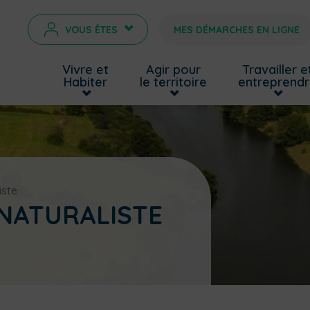
VOUS ÊTES
MES DÉMARCHES EN LIGNE
>
Vivre et
Agir pour
Travailler e
Habiter
le territoire
entreprend
iste
 NATURALISTE