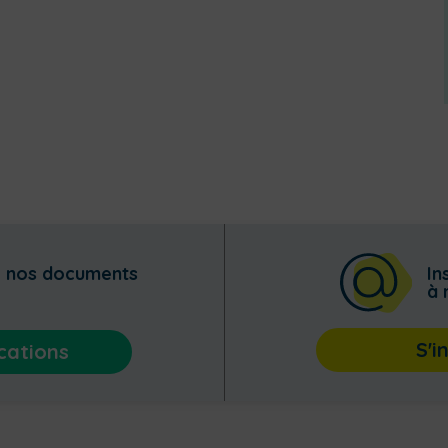
z nos documents
In
à 
S'i
cations