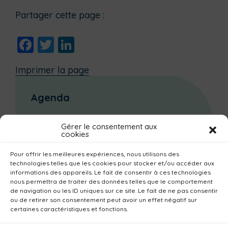
Partager cette page :
Facebook
Twitter
LinkedIn
Imprimer la page
Agenda
Janvier
Février
Mars
Avril
Mai
Juin
Gérer le consentement aux
cookies
Juillet
Août
Septembre
Octobre
Novembre
Décembre
Pour offrir les meilleures expériences, nous utilisons des
technologies telles que les cookies pour stocker et/ou accéder aux
informations des appareils. Le fait de consentir à ces technologies
Dernières actualités
nous permettra de traiter des données telles que le comportement
de navigation ou les ID uniques sur ce site. Le fait de ne pas consentir
Groupe d’échanges entre parents : phobie
ou de retirer son consentement peut avoir un effet négatif sur
scolaire
certaines caractéristiques et fonctions.
Ateliers sur la périnatalité