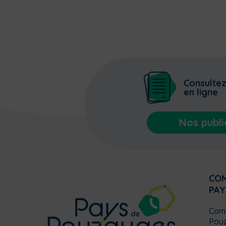
Consulte
en ligne
Nos publi
CO
PAY
Com
Pou