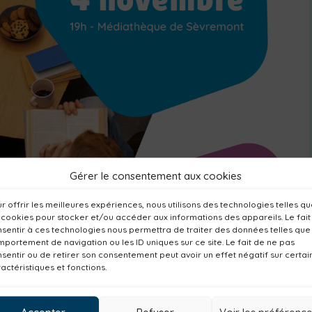
Gérer le consentement aux cookies
r offrir les meilleures expériences, nous utilisons des technologies telles q
 cookies pour stocker et/ou accéder aux informations des appareils. Le fait
sentir à ces technologies nous permettra de traiter des données telles que
portement de navigation ou les ID uniques sur ce site. Le fait de ne pas
sentir ou de retirer son consentement peut avoir un effet négatif sur certai
 à partager ? Envie de découvrir de nouveaux
actéristiques et fonctions.
nt convivial !
Accepter
Refuser
Voir les préférenc