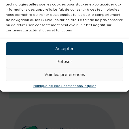
Non classé
Solidarité
Tourisme
technologies telles que les cookies pour stocker et/ou accéder aux
informations des appareils. Le fait de consentir à ces technologies
Centre aquatique
Environnement
nous permettra de traiter des données telles que le comportement
Mobilité
Petite enfance
Santé
de navigation ou les ID uniques sur ce site. Le fait de ne pas consentir
ou de retirer son consentement peut avoir un effet négatif sur
Plan climat
Alimentation
Habitat
certaines caractéristiques et fonctions.
Economie
Jeunesse
Sport
Emploi
Communes
Consommer local
Accepter
Numérique
Urbanisme
Réemploi
Refuser
Seniors
Loisirs
Magazine
Parents
Bibliothèques
Voir les préférences
Déchèteries
Familles
Institutionnel
Culture
Politique de cookies
Mentions légales