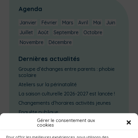
Agenda
Janvier
Février
Mars
Avril
Mai
Juin
Juillet
Août
Septembre
Octobre
Novembre
Décembre
Dernières actualités
Groupe d’échanges entre parents : phobie
scolaire
Ateliers sur la périnatalité
La saison culturelle 2026-2027 est lancée !
Changements d’horaires activités jeunes
Enquête publique
Gérer le consentement aux
cookies
Catégories actualités / agenda
Pour offrir les meilleures expériences, nous utilisons des