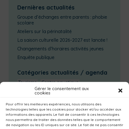
Dernières actualités
Groupe d’échanges entre parents : phobie
scolaire
Ateliers sur la périnatalité
La saison culturelle 2026-2027 est lancée !
Changements d’horaires activités jeunes
Enquête publique
Catégories actualités / agenda
Tourisme
Centre aquatique
Gérer le consentement aux
Environnement
Mobilité
Petite enfance
cookies
Santé
Plan climat
Alimentation
Pour offrir les meilleures expériences, nous utilisons des
technologies telles que les cookies pour stocker et/ou accéder aux
Habitat
Economie
Jeunesse
Sport
informations des appareils. Le fait de consentir à ces technologies
Emploi
Communes
Consommer local
nous permettra de traiter des données telles que le comportement
de navigation ou les ID uniques sur ce site. Le fait de ne pas consentir
Numérique
Urbanisme
Réemploi