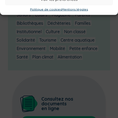
Numérique
Urbanisme
Réemploi
Politique de cookies
Mentions légales
Seniors
Loisirs
Magazine
Parents
Bibliothèques
Déchèteries
Familles
Institutionnel
Culture
Non classé
Solidarité
Tourisme
Centre aquatique
Environnement
Mobilité
Petite enfance
Santé
Plan climat
Alimentation
Consultez nos
documents
en ligne