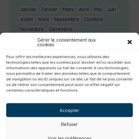
Janvier
Février
Mars
Avril
Mai
Juin
Juillet
Août
Septembre
Octobre
Novembre
Décembre
Gérer le consentement aux
cookies
Dernières actualités
Groupe d’échanges entre parents : phobie
Pour offrir les meilleures expériences, nous utilisons des
scolaire
technologies telles que les cookies pour stocker et/ou accéder aux
informations des appareils. Le fait de consentir à ces technologies
Ateliers sur la périnatalité
nous permettra de traiter des données telles que le comportement
de navigation ou les ID uniques sur ce site. Le fait de ne pas consentir
La saison culturelle 2026-2027 est lancée !
ou de retirer son consentement peut avoir un effet négatif sur
Changements d’horaires activités jeunes
certaines caractéristiques et fonctions.
Enquête publique
Accepter
Catégories actualités / agenda
Refuser
Habitat
Economie
Jeunesse
Sport
Emploi
Communes
Consommer local
Voir les préférences