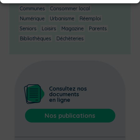
Communes
Consommer local
Numérique
Urbanisme
Réemploi
Seniors
Loisirs
Magazine
Parents
Bibliothèques
Déchèteries
Consultez nos
documents
en ligne
Nos publications