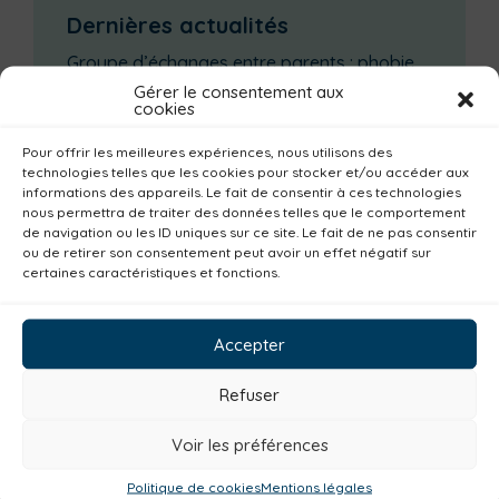
Dernières actualités
Groupe d’échanges entre parents : phobie
scolaire
Gérer le consentement aux
cookies
Ateliers sur la périnatalité
La saison culturelle 2026-2027 est lancée !
Pour offrir les meilleures expériences, nous utilisons des
technologies telles que les cookies pour stocker et/ou accéder aux
Changements d’horaires activités jeunes
informations des appareils. Le fait de consentir à ces technologies
nous permettra de traiter des données telles que le comportement
Enquête publique
de navigation ou les ID uniques sur ce site. Le fait de ne pas consentir
ou de retirer son consentement peut avoir un effet négatif sur
Catégories actualités / agenda
certaines caractéristiques et fonctions.
Familles
Institutionnel
Culture
Accepter
Non classé
Solidarité
Tourisme
Centre aquatique
Environnement
Refuser
Mobilité
Petite enfance
Santé
Voir les préférences
Plan climat
Alimentation
Habitat
Politique de cookies
Mentions légales
Economie
Jeunesse
Sport
Emploi