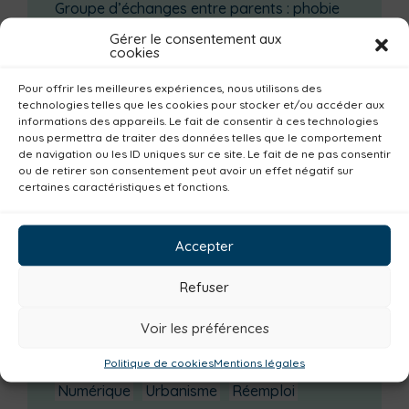
Groupe d’échanges entre parents : phobie
scolaire
Gérer le consentement aux
cookies
Ateliers sur la périnatalité
La saison culturelle 2026-2027 est lancée !
Pour offrir les meilleures expériences, nous utilisons des
technologies telles que les cookies pour stocker et/ou accéder aux
Changements d’horaires activités jeunes
informations des appareils. Le fait de consentir à ces technologies
Enquête publique
nous permettra de traiter des données telles que le comportement
de navigation ou les ID uniques sur ce site. Le fait de ne pas consentir
ou de retirer son consentement peut avoir un effet négatif sur
Catégories actualités / agenda
certaines caractéristiques et fonctions.
Institutionnel
Culture
Non classé
Solidarité
Tourisme
Centre aquatique
Accepter
Environnement
Mobilité
Petite enfance
Refuser
Santé
Plan climat
Alimentation
Voir les préférences
Habitat
Economie
Jeunesse
Sport
Emploi
Communes
Consommer local
Politique de cookies
Mentions légales
Numérique
Urbanisme
Réemploi