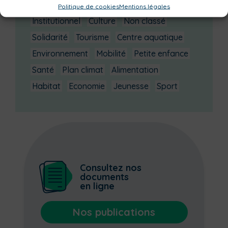
Bibliothèques
Déchèteries
Familles
Politique de cookies
Mentions légales
Institutionnel
Culture
Non classé
Solidarité
Tourisme
Centre aquatique
Environnement
Mobilité
Petite enfance
Santé
Plan climat
Alimentation
Habitat
Economie
Jeunesse
Sport
Consultez nos
documents
en ligne
Nos publications