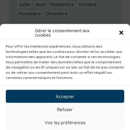
Juillet
Août
Septembre
Octobre
Novembre
Décembre
Dernières actualités
Gérer le consentement aux
cookies
Groupe d’échanges entre parents : phobie
scolaire
Pour offrir les meilleures expériences, nous utilisons des
technologies telles que les cookies pour stocker et/ou accéder aux
Ateliers sur la périnatalité
informations des appareils. Le fait de consentir à ces technologies
La saison culturelle 2026-2027 est lancée !
nous permettra de traiter des données telles que le comportement
de navigation ou les ID uniques sur ce site. Le fait de ne pas consentir
Changements d’horaires activités jeunes
ou de retirer son consentement peut avoir un effet négatif sur
certaines caractéristiques et fonctions.
Enquête publique
Catégories actualités / agenda
Accepter
Emploi
Communes
Consommer local
Refuser
Numérique
Urbanisme
Réemploi
Voir les préférences
Seniors
Loisirs
Magazine
Parents