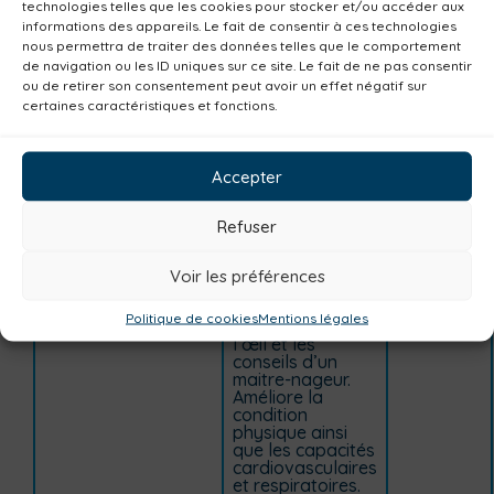
minutes.
technologies telles que les cookies pour stocker et/ou accéder aux
Amélioration des
informations des appareils. Le fait de consentir à ces technologies
capacités
nous permettra de traiter des données telles que le comportement
cardiovasculaires
de navigation ou les ID uniques sur ce site. Le fait de ne pas consentir
et respiratoires.
ou de retirer son consentement peut avoir un effet négatif sur
Travail sur les
certaines caractéristiques et fonctions.
jambes ainsi que
sur les abdos et
le dos selon
l’exercice. Sur
Accepter
réservation.
AQUAFORME
Séance de 45
+
Refuser
minutes – Mise à
disposition
d’outils de fitness
Voir les préférences
dans le bassin
extérieur
Politique de cookies
Mentions légales
(nordique), sous
l’œil et les
conseils d’un
maitre-nageur.
Améliore la
condition
physique ainsi
que les capacités
cardiovasculaires
et respiratoires.