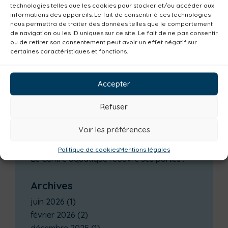
Facebook
Twitter
LinkedIn
technologies telles que les cookies pour stocker et/ou accéder aux
informations des appareils. Le fait de consentir à ces technologies
nous permettra de traiter des données telles que le comportement
Imprimer la page
de navigation ou les ID uniques sur ce site. Le fait de ne pas consentir
ou de retirer son consentement peut avoir un effet négatif sur
certaines caractéristiques et fonctions.
Dernières actualités
🗒️INSCRIPTION SAISON 2026/2027-
Accepter
ACTIVITÉS À L’ANNÉE 🗒️
💗Offre spéciale Saint-Valentin 💗
Refuser
⭐🏊‍♂️ Vacances hiver 2026 🏊‍♂️⭐
Voir les préférences
📣 INSCRIPTIONS – Stage de natation
vacances d’hiver
Politique de cookies
Mentions légales
Le Centre aquatique réouvre ses portes !
Archives
juin 2026
(1)
février 2026
(2)