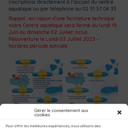
Inscriptions directement à l’accueil du centre
aquatique ou par téléphone au 02 51 57 04 33
Rappel : en raison d’une fermeture technique
votre Centre aquatique sera fermé du lundi 19
Juin au dimanche 02 Juillet inclus.
Réouverture le Lundi 03 Juillet 2023 –
horaires période estivale
Gérer le consentement aux
cookies
Partager cette page :
Pour offrir les meilleures expériences, nous utilisons des