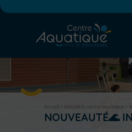
Accueil
>
Actualités centre aquatique
>
N
NOUVEAUTÉ🌊 IN