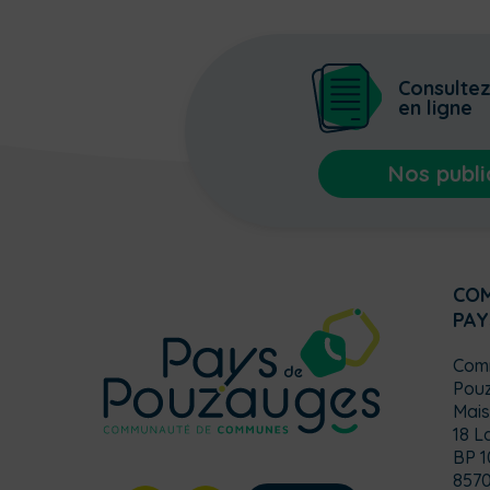
Consulte
en ligne
Nos publi
CO
PAY
Com
Pou
Mais
18 L
BP 1
857