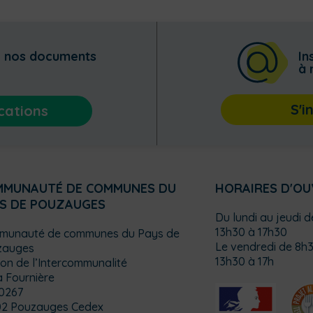
z nos documents
In
à 
S'i
cations
MMUNAUTÉ DE COMMUNES DU
HORAIRES D'O
S DE POUZAUGES
Du lundi au jeudi 
13h30 à 17h30
munauté de communes du Pays de
Le vendredi de 8h3
zauges
13h30 à 17h
on de l’Intercommunalité
a Fournière
0267
02 Pouzauges Cedex