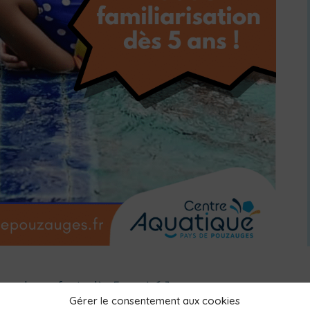
r les enfants dès 5 ans ! 🐠].
Gérer le consentement aux cookies
au pour les plus jeunes !