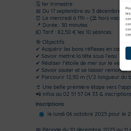
🗓 1er trimestre
Pou
📅 Du 17 septembre au 3 décembre 20
les
⏰ Le mercredi à 11h – (⛱️ hors vacances
con
com
📍 Durée : 30 minutes
con
💶 Tarif : 82,50 € les 10 séances
car
🎯 Objectifs
✔ Acquérir les bons réflexes en cas de 
✔ Savoir mettre la tête sous l’eau
✔ Réaliser l’étoile de mer sur le ventre 
✔ Savoir sauter et se laisser remonter 
✔ Parcourir 12,50 m (1/2 longueur du b
👙 Une belle première étape vers l’appr
📲 Infos au 02 51 57 04 33 & inscriptions 
Inscriptions
le lundi 06 octobre 2025 pour le 
📅 Période du 10 décembre 2025 au 11