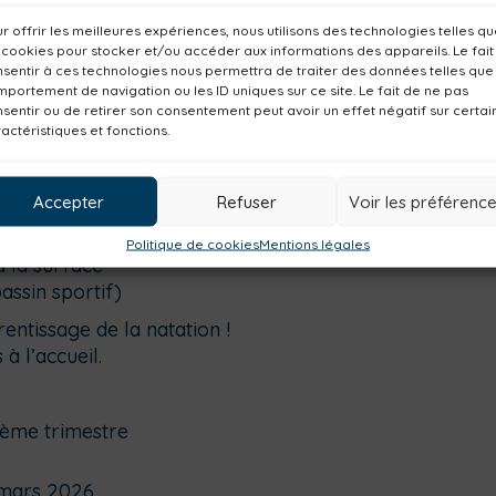
r offrir les meilleures expériences, nous utilisons des technologies telles q
25
 cookies pour stocker et/ou accéder aux informations des appareils. Le fait
 scolaires)
sentir à ces technologies nous permettra de traiter des données telles que
portement de navigation ou les ID uniques sur ce site. Le fait de ne pas
sentir ou de retirer son consentement peut avoir un effet négatif sur certai
actéristiques et fonctions.
chute dans l’eau
Accepter
Refuser
Voir les préférenc
et le dos
Politique de cookies
Mentions légales
à la surface
assin sportif)
entissage de la natation !
à l’accueil.
2ème trimestre
 mars 2026