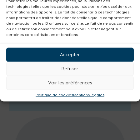
Pour offrir les meilleures expériences, nous utilisons des
décembre 2025
(1)
technologies telles que les cookies pour stocker et/ou accéder aux
informations des appareils. Le fait de consentir à ces technologies
octobre 2025
(3)
nous permettra de traiter des données telles que le comportement
septembre 2025
(1)
de navigation ou les ID uniques sur ce site. Le fait de ne pas consentir
ou de retirer son consentement peut avoir un effet négatif sur
juin 2025
(9)
certaines caractéristiques et fonctions.
mai 2025
(13)
avril 2025
(5)
Accepter
mars 2025
(3)
février 2025
(6)
Refuser
janvier 2025
(4)
décembre 2024
(7)
Voir les préférences
novembre 2024
(5)
Politique de cookies
Mentions légales
octobre 2024
(7)